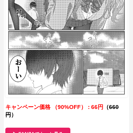
キャンペーン価格 （90%OFF） : 66円
（
660
円
）