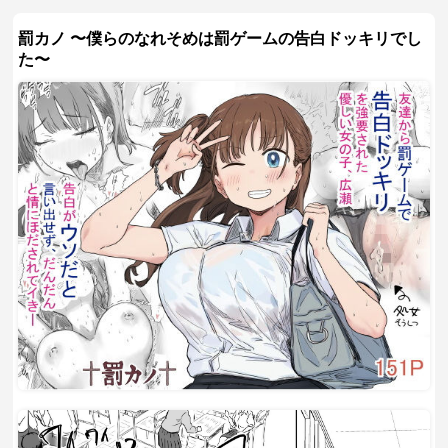
罰カノ 〜僕らのなれそめは罰ゲームの告白ドッキリでし
た〜