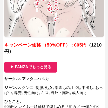
キャンペーン価格 （50%OFF） : 605円
（
1210
円
）
▶ FANZAでもっと見る
サークル:
アマタニハルカ
ジャンル:
クンニ, 制服, 処女, 学園もの, 巨乳, 中出し, おっ
ぱい, 専売, 男性向け, キス, 野外・露出, 成人向け
ひとこと:
605円というお手頃価格で楽しめる『罰カノ 〜僕らのな