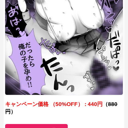
キャンペーン価格 （50%OFF） : 440円
（
880
円
）